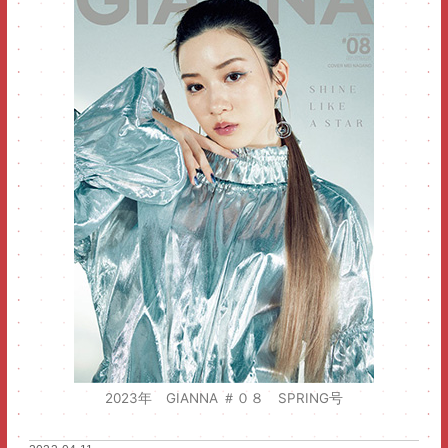
院長のごあいさつ
医師紹介
NEWS
PICK UP
三軒茶屋
たまプラーザ
2023年 GIANNA ＃０８ SPRING号